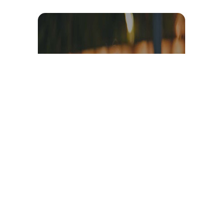
Témoignage et avis client
vidéo