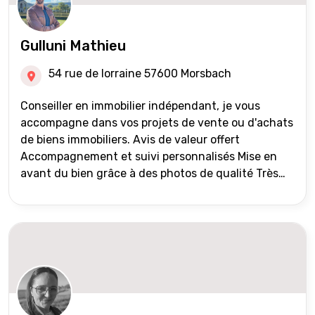
Gulluni Mathieu
54 rue de lorraine 57600 Morsbach
Conseiller en immobilier indépendant, je vous
accompagne dans vos projets de vente ou d'achats
de biens immobiliers. Avis de valeur offert
Accompagnement et suivi personnalisés Mise en
avant du bien grâce à des photos de qualité Très
large diffusion des annonces (niveau national et
international) Validation du financement des
acquéreurs auprès de partenaires financiers
Portefeuille de clients acquéreurs travaillé et mise
à jour régulièrement Vente en partage grâce au
réseau Iad France et Iad Deutschland Inter agence