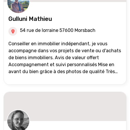
Gulluni Mathieu
54 rue de lorraine 57600 Morsbach
Conseiller en immobilier indépendant, je vous
accompagne dans vos projets de vente ou d'achats
de biens immobiliers. Avis de valeur offert
Accompagnement et suivi personnalisés Mise en
avant du bien grâce à des photos de qualité Très
large diffusion des annonces (niveau national et
international) Validation du financement des
acquéreurs auprès de partenaires financiers
Portefeuille de clients acquéreurs travaillé et mise
à jour régulièrement Vente en partage grâce au
réseau Iad France et Iad Deutschland Inter agence