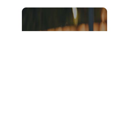
Témoignage et avis client
vidéo