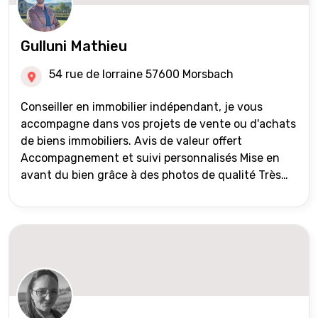
Gulluni Mathieu
54 rue de lorraine 57600 Morsbach
Conseiller en immobilier indépendant, je vous
accompagne dans vos projets de vente ou d'achats
de biens immobiliers. Avis de valeur offert
Accompagnement et suivi personnalisés Mise en
avant du bien grâce à des photos de qualité Très
large diffusion des annonces (niveau national et
international) Validation du financement des
acquéreurs auprès de partenaires financiers
Portefeuille de clients acquéreurs travaillé et mise
à jour régulièrement Vente en partage grâce au
réseau Iad France et Iad Deutschland Inter agence