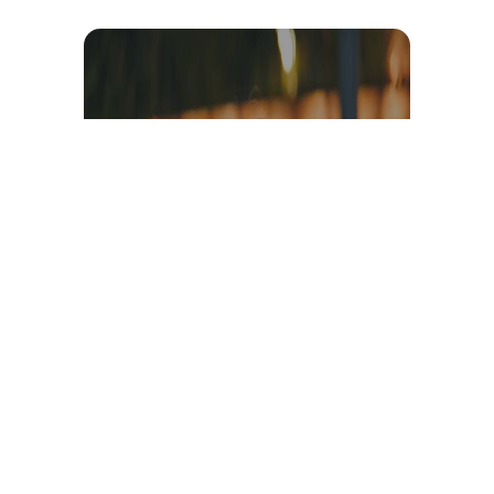
Témoignage et avis client
vidéo