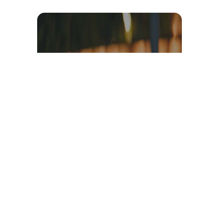
Témoignage et avis client
vidéo