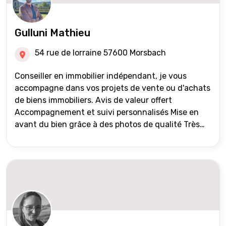
Gulluni Mathieu
54 rue de lorraine 57600 Morsbach
Conseiller en immobilier indépendant, je vous
accompagne dans vos projets de vente ou d'achats
de biens immobiliers. Avis de valeur offert
Accompagnement et suivi personnalisés Mise en
avant du bien grâce à des photos de qualité Très
large diffusion des annonces (niveau national et
international) Validation du financement des
acquéreurs auprès de partenaires financiers
Portefeuille de clients acquéreurs travaillé et mise
à jour régulièrement Vente en partage grâce au
réseau Iad France et Iad Deutschland Inter agence