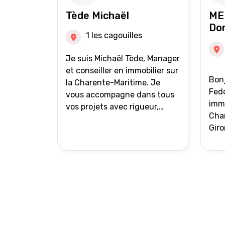
auprès de partenaires
Tède Michaël
ME
financiers Portefeuille de
Do
clients acquéreurs travaillé et
1 les cagouilles
mise à jour régulièrement
Vente en partage grâce au
Je suis Michaël Tède, Manager
réseau Iad France et Iad
et conseiller en immobilier sur
Bonj
Deutschland Inter agence
la Charente-Maritime. Je
Fedo
vous accompagne dans tous
immo
vos projets avec rigueur,
Char
transparence et avec une
Giro
stratégie bien définie. Avis de
acc
valeur gratuit et retour sous
proj
24h00. Parce que chaque
projet mérite un
accompagnement parfait.