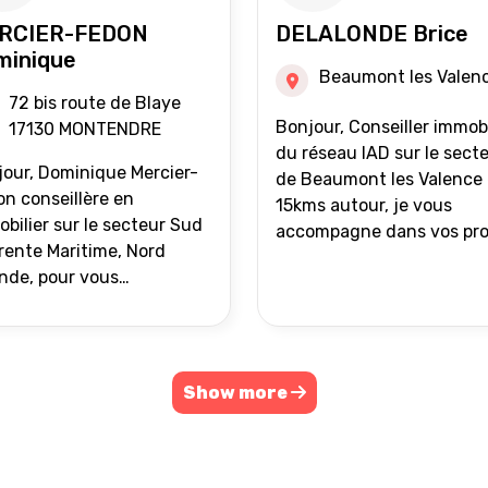
RCIER-FEDON
DELALONDE Brice
minique
Beaumont les Valen
72 bis route de Blaye
Bonjour, Conseiller immobilier
17130 MONTENDRE
du réseau IAD sur le sect
our, Dominique Mercier-
de Beaumont les Valence 
n conseillère en
15kms autour, je vous
bilier sur le secteur Sud
accompagne dans vos pro
ente Maritime, Nord
de vente ou d'achat
nde, pour vous
immobilier.
ompagner dans vos
ets immobiliers.
Show more