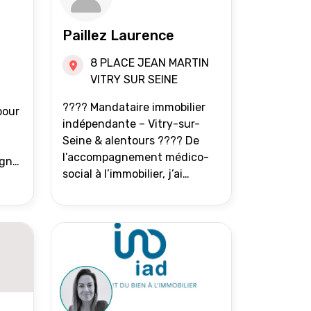
Paillez Laurence
8 PLACE JEAN MARTIN
VITRY SUR SEINE
???? Mandataire immobilier
pour
indépendante – Vitry-sur-
Seine & alentours ???? De
l’accompagnement médico-
agne
social à l’immobilier, j’ai
toujours eu à cœur d’aider les
at.
gens à avancer sereinement.
Aujourd’hui, j’accompagne
mes clients avec franchise,
écoute et énergie pour
vendre ou acheter leur bien
immobilier. ???? 300 familles
accompagnées en 8 ans, 90 %