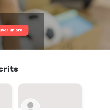
uver un pro
crits