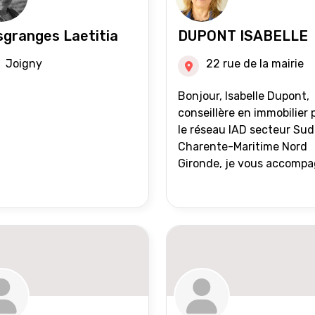
granges Laetitia
DUPONT ISABELLE
Joigny
22 rue de la mairie
Bonjour, Isabelle Dupont,
conseillère en immobilier 
le réseau IAD secteur Sud
Charente-Maritime Nord
Gironde, je vous accomp
dans tous vos projets
immobiliers, vente ou ach