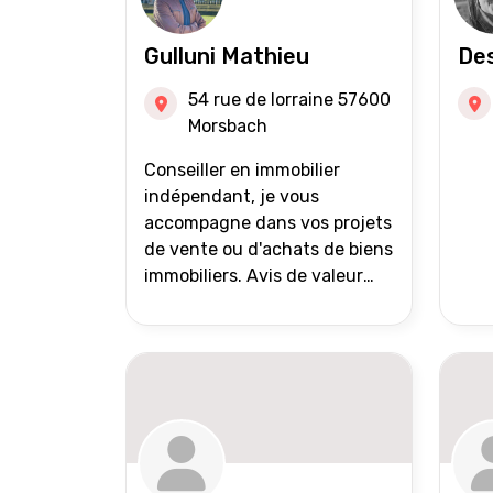
Gulluni Mathieu
Des
54 rue de lorraine 57600
Morsbach
Conseiller en immobilier
indépendant, je vous
accompagne dans vos projets
de vente ou d'achats de biens
immobiliers. Avis de valeur
offert Accompagnement et
suivi personnalisés Mise en
avant du bien grâce à des
photos de qualité Très large
diffusion des annonces
(niveau national et
international) Validation du
financement des acquéreurs