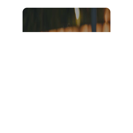
Témoignage et avis client
vidéo