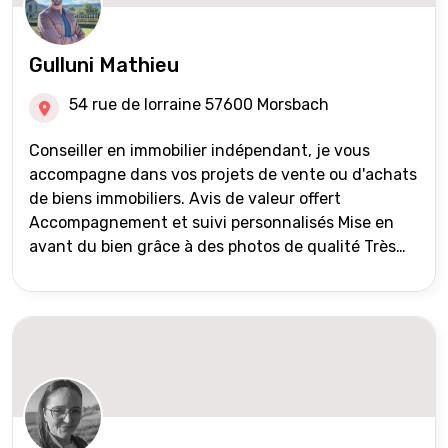
Gulluni Mathieu
54 rue de lorraine 57600 Morsbach
Conseiller en immobilier indépendant, je vous
accompagne dans vos projets de vente ou d'achats
de biens immobiliers. Avis de valeur offert
Accompagnement et suivi personnalisés Mise en
avant du bien grâce à des photos de qualité Très
large diffusion des annonces (niveau national et
international) Validation du financement des
acquéreurs auprès de partenaires financiers
Portefeuille de clients acquéreurs travaillé et mise
à jour régulièrement Vente en partage grâce au
réseau Iad France et Iad Deutschland Inter agence