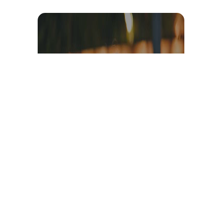
Témoignage et avis client
vidéo