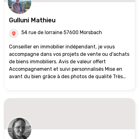
Gulluni Mathieu
54 rue de lorraine 57600 Morsbach
Conseiller en immobilier indépendant, je vous
accompagne dans vos projets de vente ou d'achats
de biens immobiliers. Avis de valeur offert
Accompagnement et suivi personnalisés Mise en
avant du bien grâce à des photos de qualité Très
large diffusion des annonces (niveau national et
international) Validation du financement des
acquéreurs auprès de partenaires financiers
Portefeuille de clients acquéreurs travaillé et mise
à jour régulièrement Vente en partage grâce au
réseau Iad France et Iad Deutschland Inter agence