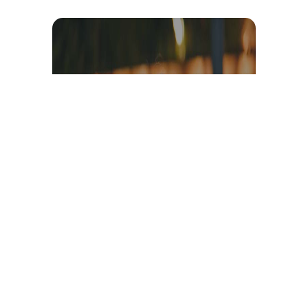
Témoignage et avis client
vidéo