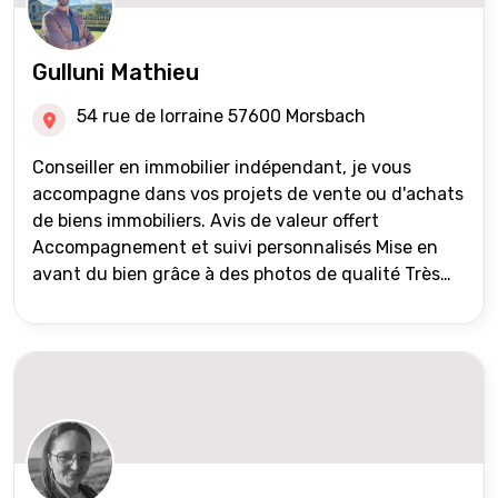
Gulluni Mathieu
54 rue de lorraine 57600 Morsbach
Conseiller en immobilier indépendant, je vous
accompagne dans vos projets de vente ou d'achats
de biens immobiliers. Avis de valeur offert
Accompagnement et suivi personnalisés Mise en
avant du bien grâce à des photos de qualité Très
large diffusion des annonces (niveau national et
international) Validation du financement des
acquéreurs auprès de partenaires financiers
Portefeuille de clients acquéreurs travaillé et mise
à jour régulièrement Vente en partage grâce au
réseau Iad France et Iad Deutschland Inter agence