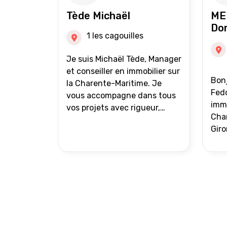
auprès de partenaires
Tède Michaël
ME
financiers Portefeuille de
Do
clients acquéreurs travaillé et
1 les cagouilles
mise à jour régulièrement
Vente en partage grâce au
Je suis Michaël Tède, Manager
réseau Iad France et Iad
et conseiller en immobilier sur
Bonj
Deutschland Inter agence
la Charente-Maritime. Je
Fedo
vous accompagne dans tous
immo
vos projets avec rigueur,
Char
transparence et avec une
Giro
stratégie bien définie. Avis de
acc
valeur gratuit et retour sous
proj
24h00. Parce que chaque
projet mérite un
accompagnement parfait.