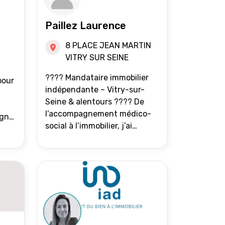
Paillez Laurence
8 PLACE JEAN MARTIN
VITRY SUR SEINE
???? Mandataire immobilier
pour
indépendante – Vitry-sur-
Seine & alentours ???? De
l’accompagnement médico-
agne
social à l’immobilier, j’ai
toujours eu à cœur d’aider les
at.
gens à avancer sereinement.
Aujourd’hui, j’accompagne
mes clients avec franchise,
écoute et énergie pour
vendre ou acheter leur bien
immobilier. ???? 300 familles
accompagnées en 8 ans, 90 %