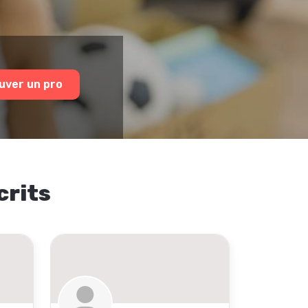
uver un pro
crits