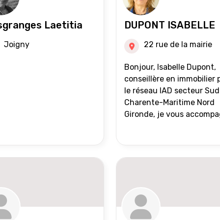
granges Laetitia
DUPONT ISABELLE
Joigny
22 rue de la mairie
Bonjour, Isabelle Dupont,
conseillère en immobilier 
le réseau IAD secteur Sud
Charente-Maritime Nord
Gironde, je vous accomp
dans tous vos projets
immobiliers, vente ou ach