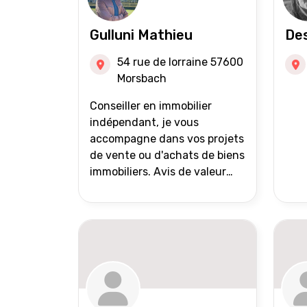
Gulluni Mathieu
Des
54 rue de lorraine 57600
Morsbach
Conseiller en immobilier
indépendant, je vous
accompagne dans vos projets
de vente ou d'achats de biens
immobiliers. Avis de valeur
offert Accompagnement et
suivi personnalisés Mise en
avant du bien grâce à des
photos de qualité Très large
diffusion des annonces
(niveau national et
international) Validation du
financement des acquéreurs