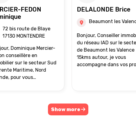
RCIER-FEDON
DELALONDE Brice
minique
Beaumont les Valen
72 bis route de Blaye
Bonjour, Conseiller immobilier
17130 MONTENDRE
du réseau IAD sur le sect
our, Dominique Mercier-
de Beaumont les Valence 
n conseillère en
15kms autour, je vous
bilier sur le secteur Sud
accompagne dans vos pro
ente Maritime, Nord
de vente ou d'achat
nde, pour vous
immobilier.
ompagner dans vos
ets immobiliers.
Show more