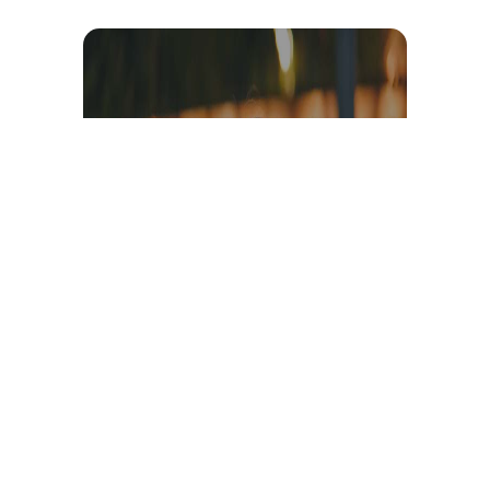
Témoignage et avis client
vidéo