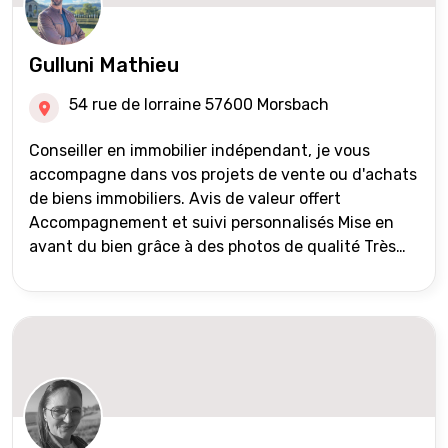
Gulluni Mathieu
54 rue de lorraine 57600 Morsbach
Conseiller en immobilier indépendant, je vous
accompagne dans vos projets de vente ou d'achats
de biens immobiliers. Avis de valeur offert
Accompagnement et suivi personnalisés Mise en
avant du bien grâce à des photos de qualité Très
large diffusion des annonces (niveau national et
international) Validation du financement des
acquéreurs auprès de partenaires financiers
Portefeuille de clients acquéreurs travaillé et mise
à jour régulièrement Vente en partage grâce au
réseau Iad France et Iad Deutschland Inter agence