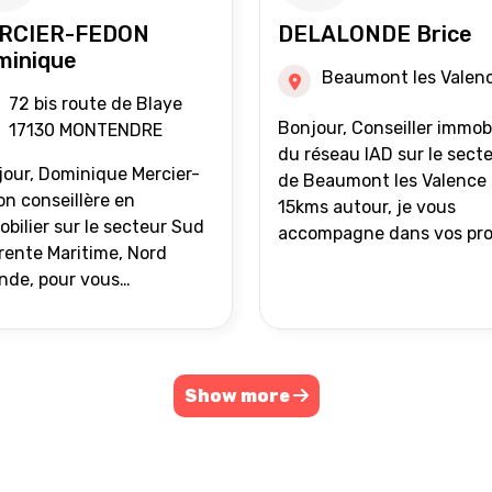
RCIER-FEDON
DELALONDE Brice
minique
Beaumont les Valen
72 bis route de Blaye
Bonjour, Conseiller immobilier
17130 MONTENDRE
du réseau IAD sur le sect
our, Dominique Mercier-
de Beaumont les Valence 
n conseillère en
15kms autour, je vous
bilier sur le secteur Sud
accompagne dans vos pro
ente Maritime, Nord
de vente ou d'achat
nde, pour vous
immobilier.
ompagner dans vos
ets immobiliers.
Show more