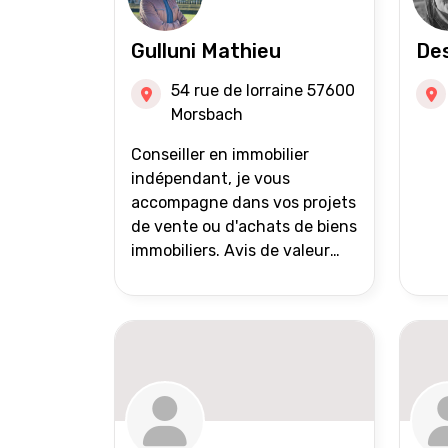
Gulluni Mathieu
Des
54 rue de lorraine 57600
Morsbach
Conseiller en immobilier
indépendant, je vous
accompagne dans vos projets
de vente ou d'achats de biens
immobiliers. Avis de valeur
offert Accompagnement et
suivi personnalisés Mise en
avant du bien grâce à des
photos de qualité Très large
diffusion des annonces
(niveau national et
international) Validation du
financement des acquéreurs