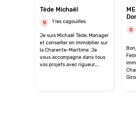
auprès de partenaires
Tède Michaël
ME
financiers Portefeuille de
Do
clients acquéreurs travaillé et
1 les cagouilles
mise à jour régulièrement
Vente en partage grâce au
Je suis Michaël Tède, Manager
réseau Iad France et Iad
et conseiller en immobilier sur
Bonj
Deutschland Inter agence
la Charente-Maritime. Je
Fedo
vous accompagne dans tous
immo
vos projets avec rigueur,
Char
transparence et avec une
Giro
stratégie bien définie. Avis de
acc
valeur gratuit et retour sous
proj
24h00. Parce que chaque
projet mérite un
accompagnement parfait.