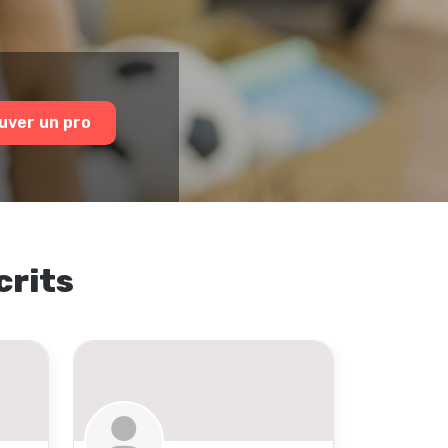
uver un pro
crits