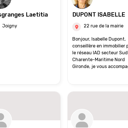
granges Laetitia
DUPONT ISABELLE
Joigny
22 rue de la mairie
Bonjour, Isabelle Dupont,
conseillère en immobilier 
le réseau IAD secteur Sud
Charente-Maritime Nord
Gironde, je vous accomp
dans tous vos projets
immobiliers, vente ou ach