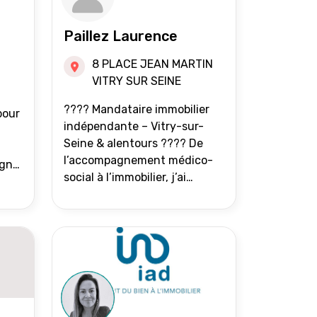
Paillez Laurence
8 PLACE JEAN MARTIN
VITRY SUR SEINE
???? Mandataire immobilier
pour
indépendante – Vitry-sur-
Seine & alentours ???? De
l’accompagnement médico-
agne
social à l’immobilier, j’ai
toujours eu à cœur d’aider les
at.
gens à avancer sereinement.
Aujourd’hui, j’accompagne
mes clients avec franchise,
écoute et énergie pour
vendre ou acheter leur bien
immobilier. ???? 300 familles
accompagnées en 8 ans, 90 %