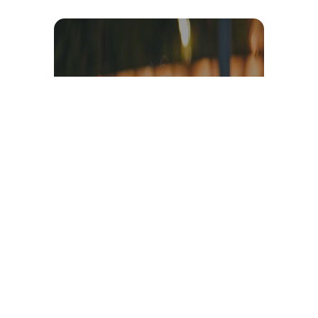
Témoignage et avis client
vidéo