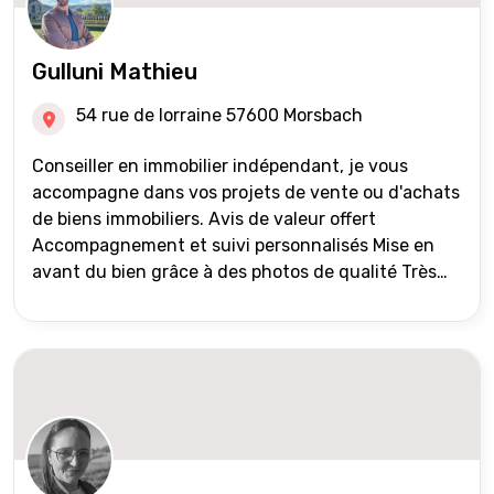
Gulluni Mathieu
54 rue de lorraine 57600 Morsbach
Conseiller en immobilier indépendant, je vous
accompagne dans vos projets de vente ou d'achats
de biens immobiliers. Avis de valeur offert
Accompagnement et suivi personnalisés Mise en
avant du bien grâce à des photos de qualité Très
large diffusion des annonces (niveau national et
international) Validation du financement des
acquéreurs auprès de partenaires financiers
Portefeuille de clients acquéreurs travaillé et mise
à jour régulièrement Vente en partage grâce au
réseau Iad France et Iad Deutschland Inter agence