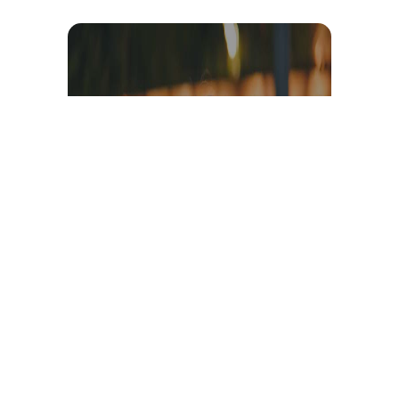
Témoignage et avis client
vidéo