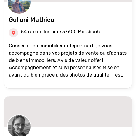
Gulluni Mathieu
54 rue de lorraine 57600 Morsbach
Conseiller en immobilier indépendant, je vous
accompagne dans vos projets de vente ou d'achats
de biens immobiliers. Avis de valeur offert
Accompagnement et suivi personnalisés Mise en
avant du bien grâce à des photos de qualité Très
large diffusion des annonces (niveau national et
international) Validation du financement des
acquéreurs auprès de partenaires financiers
Portefeuille de clients acquéreurs travaillé et mise
à jour régulièrement Vente en partage grâce au
réseau Iad France et Iad Deutschland Inter agence