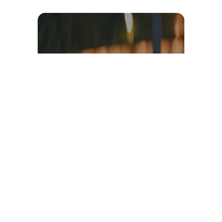
Témoignage et avis client
vidéo