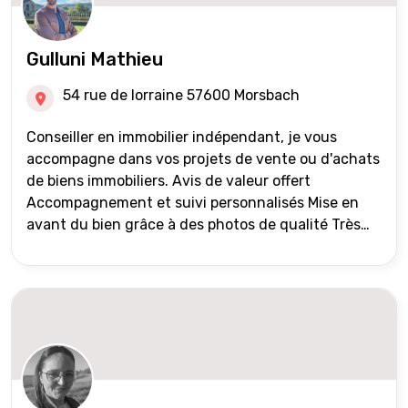
Gulluni Mathieu
54 rue de lorraine 57600 Morsbach
Conseiller en immobilier indépendant, je vous
accompagne dans vos projets de vente ou d'achats
de biens immobiliers. Avis de valeur offert
Accompagnement et suivi personnalisés Mise en
avant du bien grâce à des photos de qualité Très
large diffusion des annonces (niveau national et
international) Validation du financement des
acquéreurs auprès de partenaires financiers
Portefeuille de clients acquéreurs travaillé et mise
à jour régulièrement Vente en partage grâce au
réseau Iad France et Iad Deutschland Inter agence