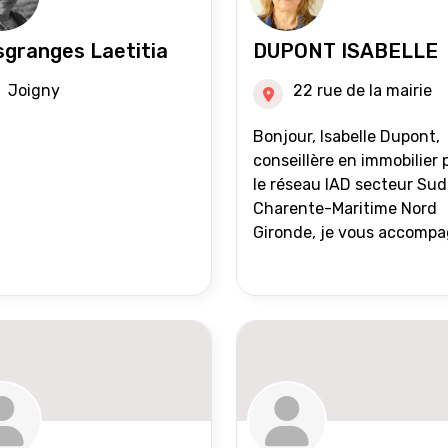
granges Laetitia
DUPONT ISABELLE
Joigny
22 rue de la mairie
Bonjour, Isabelle Dupont,
conseillère en immobilier 
le réseau IAD secteur Sud
Charente-Maritime Nord
Gironde, je vous accomp
dans tous vos projets
immobiliers, vente ou ach