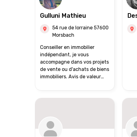
Gulluni Mathieu
Des
54 rue de lorraine 57600
Morsbach
Conseiller en immobilier
indépendant, je vous
accompagne dans vos projets
de vente ou d'achats de biens
immobiliers. Avis de valeur
offert Accompagnement et
suivi personnalisés Mise en
avant du bien grâce à des
photos de qualité Très large
diffusion des annonces
(niveau national et
international) Validation du
financement des acquéreurs