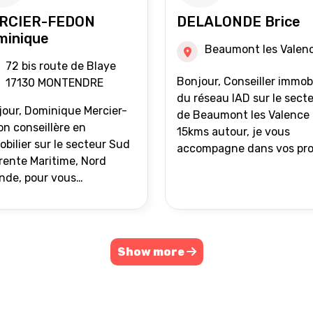
RCIER-FEDON
DELALONDE Brice
minique
Beaumont les Valen
72 bis route de Blaye
Bonjour, Conseiller immobilier
17130 MONTENDRE
du réseau IAD sur le sect
our, Dominique Mercier-
de Beaumont les Valence 
n conseillère en
15kms autour, je vous
bilier sur le secteur Sud
accompagne dans vos pro
ente Maritime, Nord
de vente ou d'achat
nde, pour vous
immobilier.
ompagner dans vos
ets immobiliers.
Show more