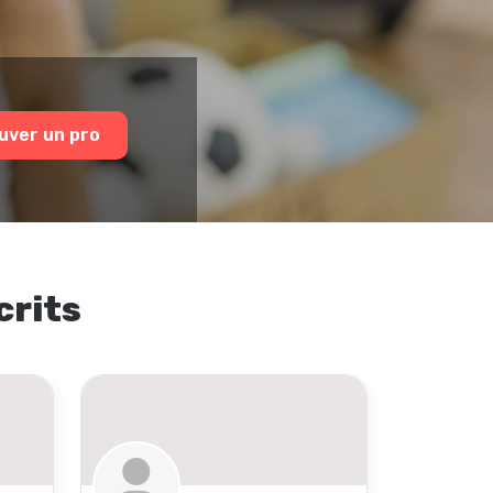
uver un pro
crits