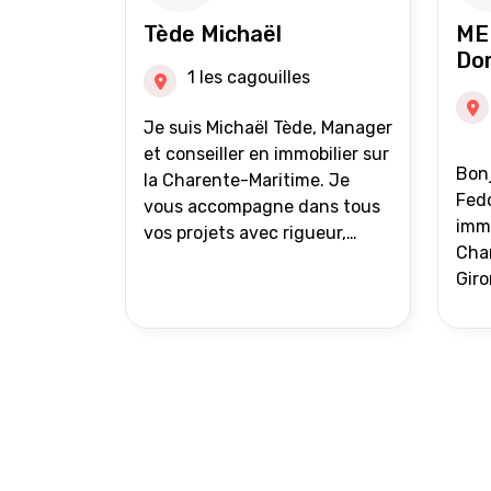
auprès de partenaires
Tède Michaël
ME
financiers Portefeuille de
Do
clients acquéreurs travaillé et
1 les cagouilles
mise à jour régulièrement
Vente en partage grâce au
Je suis Michaël Tède, Manager
réseau Iad France et Iad
et conseiller en immobilier sur
Bonj
Deutschland Inter agence
la Charente-Maritime. Je
Fedo
vous accompagne dans tous
immo
vos projets avec rigueur,
Char
transparence et avec une
Giro
stratégie bien définie. Avis de
acc
valeur gratuit et retour sous
proj
24h00. Parce que chaque
projet mérite un
accompagnement parfait.