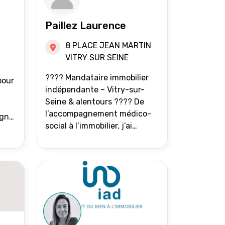
Paillez Laurence
8 PLACE JEAN MARTIN
VITRY SUR SEINE
???? Mandataire immobilier
pour
indépendante – Vitry-sur-
Seine & alentours ???? De
l’accompagnement médico-
agne
social à l’immobilier, j’ai
toujours eu à cœur d’aider les
at.
gens à avancer sereinement.
Aujourd’hui, j’accompagne
mes clients avec franchise,
écoute et énergie pour
vendre ou acheter leur bien
immobilier. ???? 300 familles
accompagnées en 8 ans, 90 %