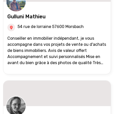
Gulluni Mathieu
54 rue de lorraine 57600 Morsbach
Conseiller en immobilier indépendant, je vous
accompagne dans vos projets de vente ou d'achats
de biens immobiliers. Avis de valeur offert
Accompagnement et suivi personnalisés Mise en
avant du bien grâce à des photos de qualité Très
large diffusion des annonces (niveau national et
international) Validation du financement des
acquéreurs auprès de partenaires financiers
Portefeuille de clients acquéreurs travaillé et mise
à jour régulièrement Vente en partage grâce au
réseau Iad France et Iad Deutschland Inter agence