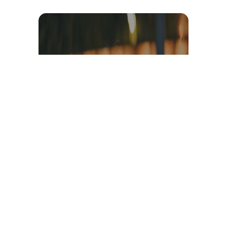
Témoignage et avis client
vidéo