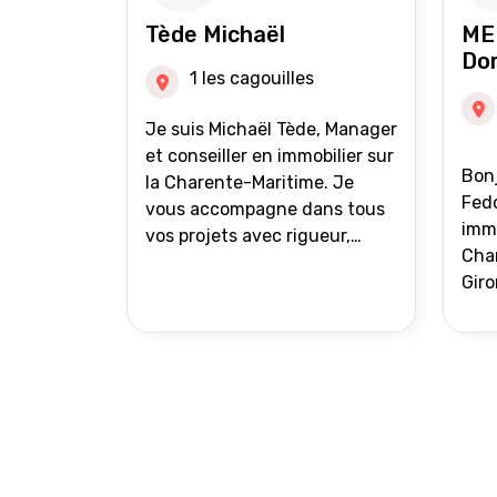
auprès de partenaires
Tède Michaël
ME
financiers Portefeuille de
Do
clients acquéreurs travaillé et
1 les cagouilles
mise à jour régulièrement
Vente en partage grâce au
Je suis Michaël Tède, Manager
réseau Iad France et Iad
et conseiller en immobilier sur
Bonj
Deutschland Inter agence
la Charente-Maritime. Je
Fedo
vous accompagne dans tous
immo
vos projets avec rigueur,
Char
transparence et avec une
Giro
stratégie bien définie. Avis de
acc
valeur gratuit et retour sous
proj
24h00. Parce que chaque
projet mérite un
accompagnement parfait.