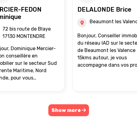
RCIER-FEDON
DELALONDE Brice
minique
Beaumont les Valen
72 bis route de Blaye
Bonjour, Conseiller immobilier
17130 MONTENDRE
du réseau IAD sur le sect
our, Dominique Mercier-
de Beaumont les Valence 
n conseillère en
15kms autour, je vous
bilier sur le secteur Sud
accompagne dans vos pro
ente Maritime, Nord
de vente ou d'achat
nde, pour vous
immobilier.
ompagner dans vos
ets immobiliers.
Show more