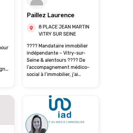
Paillez Laurence
8 PLACE JEAN MARTIN
VITRY SUR SEINE
???? Mandataire immobilier
pour
indépendante – Vitry-sur-
Seine & alentours ???? De
l’accompagnement médico-
agne
social à l’immobilier, j’ai
toujours eu à cœur d’aider les
at.
gens à avancer sereinement.
Aujourd’hui, j’accompagne
mes clients avec franchise,
écoute et énergie pour
vendre ou acheter leur bien
immobilier. ???? 300 familles
accompagnées en 8 ans, 90 %