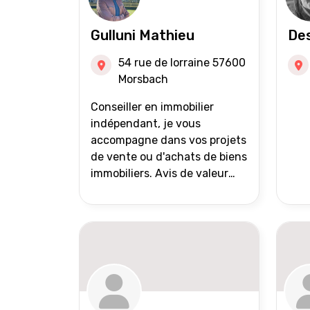
Gulluni Mathieu
Des
54 rue de lorraine 57600
Morsbach
Conseiller en immobilier
indépendant, je vous
accompagne dans vos projets
de vente ou d'achats de biens
immobiliers. Avis de valeur
offert Accompagnement et
suivi personnalisés Mise en
avant du bien grâce à des
photos de qualité Très large
diffusion des annonces
(niveau national et
international) Validation du
financement des acquéreurs