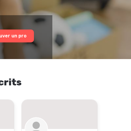
uver un pro
crits