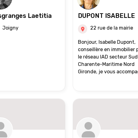
granges Laetitia
DUPONT ISABELLE
Joigny
22 rue de la mairie
Bonjour, Isabelle Dupont,
conseillère en immobilier 
le réseau IAD secteur Sud
Charente-Maritime Nord
Gironde, je vous accomp
dans tous vos projets
immobiliers, vente ou ach