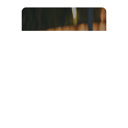
Témoignage et avis client
vidéo