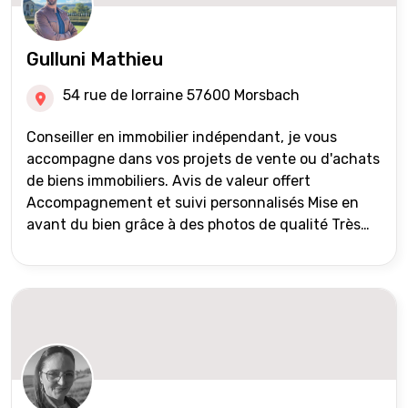
Gulluni Mathieu
54 rue de lorraine 57600 Morsbach
Conseiller en immobilier indépendant, je vous
accompagne dans vos projets de vente ou d'achats
de biens immobiliers. Avis de valeur offert
Accompagnement et suivi personnalisés Mise en
avant du bien grâce à des photos de qualité Très
large diffusion des annonces (niveau national et
international) Validation du financement des
acquéreurs auprès de partenaires financiers
Portefeuille de clients acquéreurs travaillé et mise
à jour régulièrement Vente en partage grâce au
réseau Iad France et Iad Deutschland Inter agence