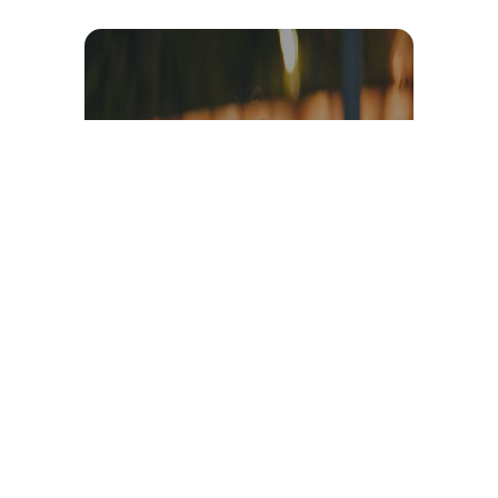
Témoignage et avis client
vidéo