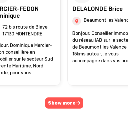
RCIER-FEDON
DELALONDE Brice
minique
Beaumont les Valen
72 bis route de Blaye
Bonjour, Conseiller immobilier
17130 MONTENDRE
du réseau IAD sur le sect
our, Dominique Mercier-
de Beaumont les Valence 
n conseillère en
15kms autour, je vous
bilier sur le secteur Sud
accompagne dans vos pro
ente Maritime, Nord
de vente ou d'achat
nde, pour vous
immobilier.
ompagner dans vos
ets immobiliers.
Show more