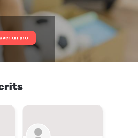
uver un pro
crits