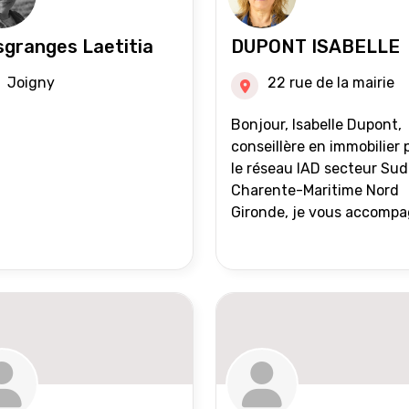
granges Laetitia
DUPONT ISABELLE
Joigny
22 rue de la mairie
Bonjour, Isabelle Dupont,
conseillère en immobilier 
le réseau IAD secteur Sud
Charente-Maritime Nord
Gironde, je vous accomp
dans tous vos projets
immobiliers, vente ou ach