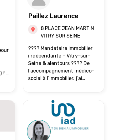
Paillez Laurence
8 PLACE JEAN MARTIN
VITRY SUR SEINE
???? Mandataire immobilier
pour
indépendante – Vitry-sur-
Seine & alentours ???? De
l’accompagnement médico-
agne
social à l’immobilier, j’ai
toujours eu à cœur d’aider les
at.
gens à avancer sereinement.
Aujourd’hui, j’accompagne
mes clients avec franchise,
écoute et énergie pour
vendre ou acheter leur bien
immobilier. ???? 300 familles
accompagnées en 8 ans, 90 %