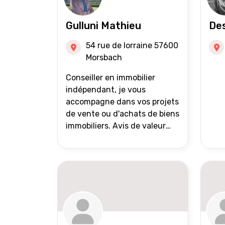
Gulluni Mathieu
Des
54 rue de lorraine 57600
Morsbach
Conseiller en immobilier
indépendant, je vous
accompagne dans vos projets
de vente ou d'achats de biens
immobiliers. Avis de valeur
offert Accompagnement et
suivi personnalisés Mise en
avant du bien grâce à des
photos de qualité Très large
diffusion des annonces
(niveau national et
international) Validation du
financement des acquéreurs