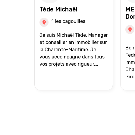
auprès de partenaires
Tède Michaël
ME
financiers Portefeuille de
Do
clients acquéreurs travaillé et
1 les cagouilles
mise à jour régulièrement
Vente en partage grâce au
Je suis Michaël Tède, Manager
réseau Iad France et Iad
et conseiller en immobilier sur
Bonj
Deutschland Inter agence
la Charente-Maritime. Je
Fedo
vous accompagne dans tous
immo
vos projets avec rigueur,
Char
transparence et avec une
Giro
stratégie bien définie. Avis de
acc
valeur gratuit et retour sous
proj
24h00. Parce que chaque
projet mérite un
accompagnement parfait.