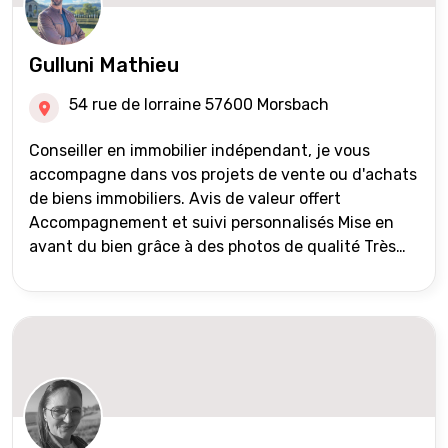
Gulluni Mathieu
54 rue de lorraine 57600 Morsbach
Conseiller en immobilier indépendant, je vous
accompagne dans vos projets de vente ou d'achats
de biens immobiliers. Avis de valeur offert
Accompagnement et suivi personnalisés Mise en
avant du bien grâce à des photos de qualité Très
large diffusion des annonces (niveau national et
international) Validation du financement des
acquéreurs auprès de partenaires financiers
Portefeuille de clients acquéreurs travaillé et mise
à jour régulièrement Vente en partage grâce au
réseau Iad France et Iad Deutschland Inter agence