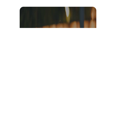
Témoignage et avis client
vidéo