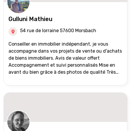
Gulluni Mathieu
54 rue de lorraine 57600 Morsbach
Conseiller en immobilier indépendant, je vous
accompagne dans vos projets de vente ou d'achats
de biens immobiliers. Avis de valeur offert
Accompagnement et suivi personnalisés Mise en
avant du bien grâce à des photos de qualité Très
large diffusion des annonces (niveau national et
international) Validation du financement des
acquéreurs auprès de partenaires financiers
Portefeuille de clients acquéreurs travaillé et mise
à jour régulièrement Vente en partage grâce au
réseau Iad France et Iad Deutschland Inter agence