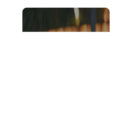
Témoignage et avis client
vidéo