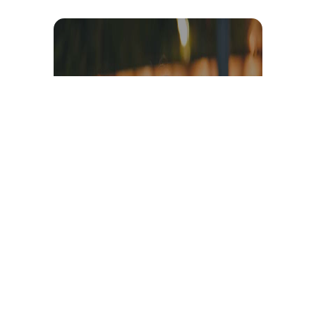
Témoignage et avis client
vidéo