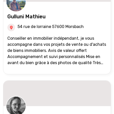
Gulluni Mathieu
54 rue de lorraine 57600 Morsbach
Conseiller en immobilier indépendant, je vous
accompagne dans vos projets de vente ou d'achats
de biens immobiliers. Avis de valeur offert
Accompagnement et suivi personnalisés Mise en
avant du bien grâce à des photos de qualité Très
large diffusion des annonces (niveau national et
international) Validation du financement des
acquéreurs auprès de partenaires financiers
Portefeuille de clients acquéreurs travaillé et mise
à jour régulièrement Vente en partage grâce au
réseau Iad France et Iad Deutschland Inter agence