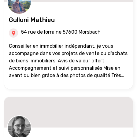
Gulluni Mathieu
54 rue de lorraine 57600 Morsbach
Conseiller en immobilier indépendant, je vous
accompagne dans vos projets de vente ou d'achats
de biens immobiliers. Avis de valeur offert
Accompagnement et suivi personnalisés Mise en
avant du bien grâce à des photos de qualité Très
large diffusion des annonces (niveau national et
international) Validation du financement des
acquéreurs auprès de partenaires financiers
Portefeuille de clients acquéreurs travaillé et mise
à jour régulièrement Vente en partage grâce au
réseau Iad France et Iad Deutschland Inter agence