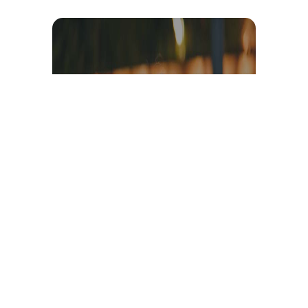
Témoignage et avis client
vidéo