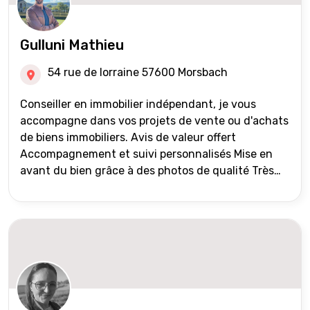
Gulluni Mathieu
54 rue de lorraine 57600 Morsbach
Conseiller en immobilier indépendant, je vous
accompagne dans vos projets de vente ou d'achats
de biens immobiliers. Avis de valeur offert
Accompagnement et suivi personnalisés Mise en
avant du bien grâce à des photos de qualité Très
large diffusion des annonces (niveau national et
international) Validation du financement des
acquéreurs auprès de partenaires financiers
Portefeuille de clients acquéreurs travaillé et mise
à jour régulièrement Vente en partage grâce au
réseau Iad France et Iad Deutschland Inter agence