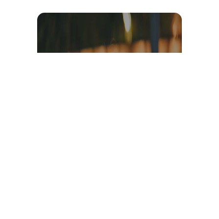
Témoignage et avis client
vidéo