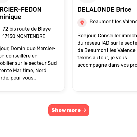
RCIER-FEDON
DELALONDE Brice
minique
Beaumont les Valen
72 bis route de Blaye
Bonjour, Conseiller immobilier
17130 MONTENDRE
du réseau IAD sur le sect
our, Dominique Mercier-
de Beaumont les Valence 
n conseillère en
15kms autour, je vous
bilier sur le secteur Sud
accompagne dans vos pro
ente Maritime, Nord
de vente ou d'achat
nde, pour vous
immobilier.
ompagner dans vos
ets immobiliers.
Show more