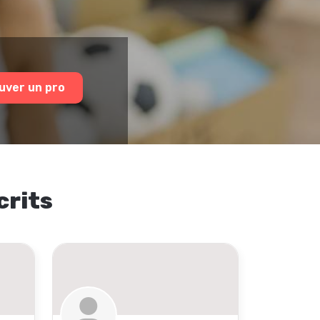
uver un pro
crits