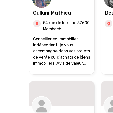
Gulluni Mathieu
Des
54 rue de lorraine 57600
Morsbach
Conseiller en immobilier
indépendant, je vous
accompagne dans vos projets
de vente ou d'achats de biens
immobiliers. Avis de valeur
offert Accompagnement et
suivi personnalisés Mise en
avant du bien grâce à des
photos de qualité Très large
diffusion des annonces
(niveau national et
international) Validation du
financement des acquéreurs