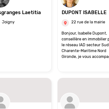
granges Laetitia
DUPONT ISABELLE
Joigny
22 rue de la mairie
Bonjour, Isabelle Dupont,
conseillère en immobilier 
le réseau IAD secteur Sud
Charente-Maritime Nord
Gironde, je vous accomp
dans tous vos projets
immobiliers, vente ou ach