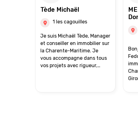
auprès de partenaires
Tède Michaël
ME
financiers Portefeuille de
Do
clients acquéreurs travaillé et
1 les cagouilles
mise à jour régulièrement
Vente en partage grâce au
Je suis Michaël Tède, Manager
réseau Iad France et Iad
et conseiller en immobilier sur
Bonj
Deutschland Inter agence
la Charente-Maritime. Je
Fedo
vous accompagne dans tous
immo
vos projets avec rigueur,
Char
transparence et avec une
Giro
stratégie bien définie. Avis de
acc
valeur gratuit et retour sous
proj
24h00. Parce que chaque
projet mérite un
accompagnement parfait.