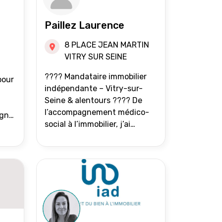
Paillez Laurence
8 PLACE JEAN MARTIN
VITRY SUR SEINE
???? Mandataire immobilier
pour
indépendante – Vitry-sur-
Seine & alentours ???? De
l’accompagnement médico-
agne
social à l’immobilier, j’ai
toujours eu à cœur d’aider les
at.
gens à avancer sereinement.
Aujourd’hui, j’accompagne
mes clients avec franchise,
écoute et énergie pour
vendre ou acheter leur bien
immobilier. ???? 300 familles
accompagnées en 8 ans, 90 %