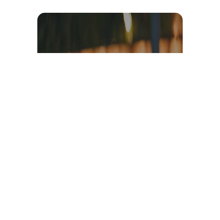
Témoignage et avis client
vidéo