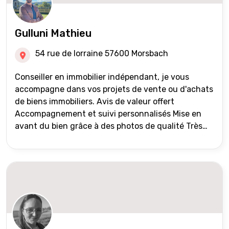
Gulluni Mathieu
54 rue de lorraine 57600 Morsbach
Conseiller en immobilier indépendant, je vous
accompagne dans vos projets de vente ou d'achats
de biens immobiliers. Avis de valeur offert
Accompagnement et suivi personnalisés Mise en
avant du bien grâce à des photos de qualité Très
large diffusion des annonces (niveau national et
international) Validation du financement des
acquéreurs auprès de partenaires financiers
Portefeuille de clients acquéreurs travaillé et mise
à jour régulièrement Vente en partage grâce au
réseau Iad France et Iad Deutschland Inter agence