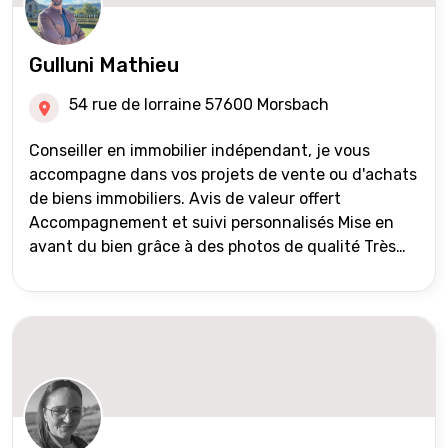
Gulluni Mathieu
54 rue de lorraine 57600 Morsbach
Conseiller en immobilier indépendant, je vous
accompagne dans vos projets de vente ou d'achats
de biens immobiliers. Avis de valeur offert
Accompagnement et suivi personnalisés Mise en
avant du bien grâce à des photos de qualité Très
large diffusion des annonces (niveau national et
international) Validation du financement des
acquéreurs auprès de partenaires financiers
Portefeuille de clients acquéreurs travaillé et mise
à jour régulièrement Vente en partage grâce au
réseau Iad France et Iad Deutschland Inter agence