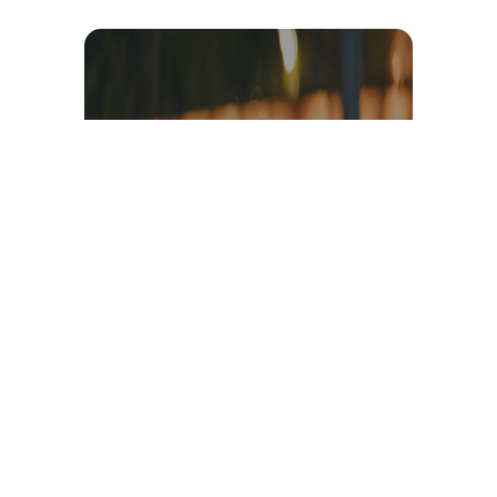
Témoignage et avis client
vidéo