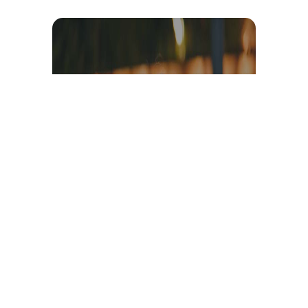
Témoignage et avis client
vidéo