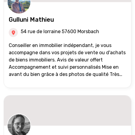
Gulluni Mathieu
54 rue de lorraine 57600 Morsbach
Conseiller en immobilier indépendant, je vous
accompagne dans vos projets de vente ou d'achats
de biens immobiliers. Avis de valeur offert
Accompagnement et suivi personnalisés Mise en
avant du bien grâce à des photos de qualité Très
large diffusion des annonces (niveau national et
international) Validation du financement des
acquéreurs auprès de partenaires financiers
Portefeuille de clients acquéreurs travaillé et mise
à jour régulièrement Vente en partage grâce au
réseau Iad France et Iad Deutschland Inter agence