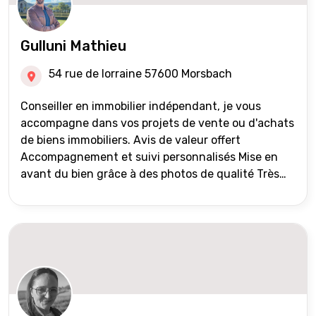
Gulluni Mathieu
54 rue de lorraine 57600 Morsbach
Conseiller en immobilier indépendant, je vous
accompagne dans vos projets de vente ou d'achats
de biens immobiliers. Avis de valeur offert
Accompagnement et suivi personnalisés Mise en
avant du bien grâce à des photos de qualité Très
large diffusion des annonces (niveau national et
international) Validation du financement des
acquéreurs auprès de partenaires financiers
Portefeuille de clients acquéreurs travaillé et mise
à jour régulièrement Vente en partage grâce au
réseau Iad France et Iad Deutschland Inter agence