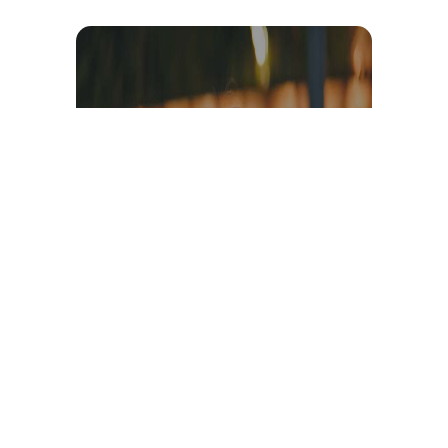
Témoignage et avis client
vidéo