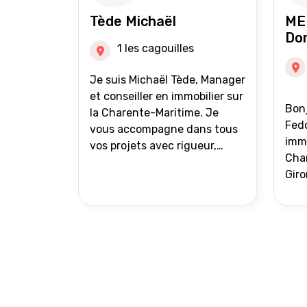
auprès de partenaires
Tède Michaël
ME
financiers Portefeuille de
Do
clients acquéreurs travaillé et
1 les cagouilles
mise à jour régulièrement
Vente en partage grâce au
Je suis Michaël Tède, Manager
réseau Iad France et Iad
et conseiller en immobilier sur
Bonj
Deutschland Inter agence
la Charente-Maritime. Je
Fedo
vous accompagne dans tous
immo
vos projets avec rigueur,
Char
transparence et avec une
Giro
stratégie bien définie. Avis de
acc
valeur gratuit et retour sous
proj
24h00. Parce que chaque
projet mérite un
accompagnement parfait.