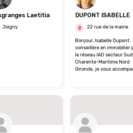
granges Laetitia
DUPONT ISABELLE
Joigny
22 rue de la mairie
Bonjour, Isabelle Dupont,
conseillère en immobilier 
le réseau IAD secteur Sud
Charente-Maritime Nord
Gironde, je vous accomp
dans tous vos projets
immobiliers, vente ou ach