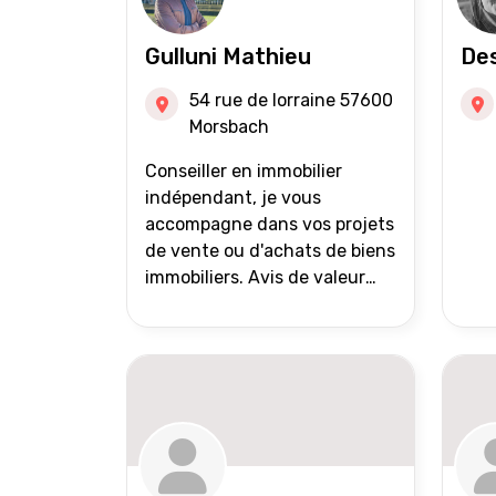
Gulluni Mathieu
Des
54 rue de lorraine 57600
Morsbach
Conseiller en immobilier
indépendant, je vous
accompagne dans vos projets
de vente ou d'achats de biens
immobiliers. Avis de valeur
offert Accompagnement et
suivi personnalisés Mise en
avant du bien grâce à des
photos de qualité Très large
diffusion des annonces
(niveau national et
international) Validation du
financement des acquéreurs