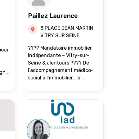
Paillez Laurence
8 PLACE JEAN MARTIN
VITRY SUR SEINE
???? Mandataire immobilier
pour
indépendante – Vitry-sur-
Seine & alentours ???? De
l’accompagnement médico-
agne
social à l’immobilier, j’ai
toujours eu à cœur d’aider les
at.
gens à avancer sereinement.
Aujourd’hui, j’accompagne
mes clients avec franchise,
écoute et énergie pour
vendre ou acheter leur bien
immobilier. ???? 300 familles
accompagnées en 8 ans, 90 %