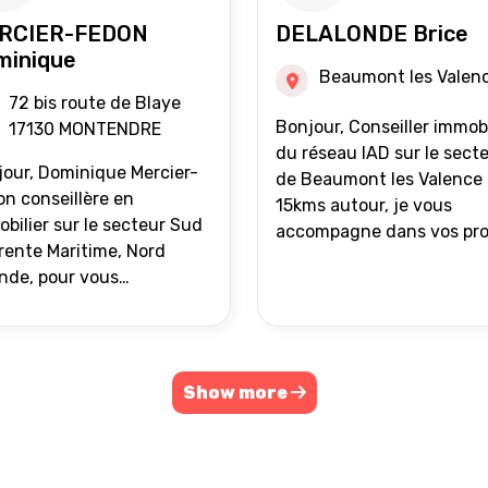
RCIER-FEDON
DELALONDE Brice
minique
Beaumont les Valen
72 bis route de Blaye
Bonjour, Conseiller immobilier
17130 MONTENDRE
du réseau IAD sur le sect
our, Dominique Mercier-
de Beaumont les Valence 
n conseillère en
15kms autour, je vous
bilier sur le secteur Sud
accompagne dans vos pro
ente Maritime, Nord
de vente ou d'achat
nde, pour vous
immobilier.
ompagner dans vos
ets immobiliers.
Show more