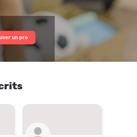
uver un pro
crits