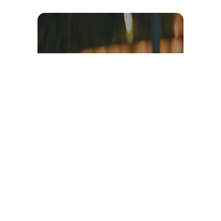
Témoignage et avis client
vidéo