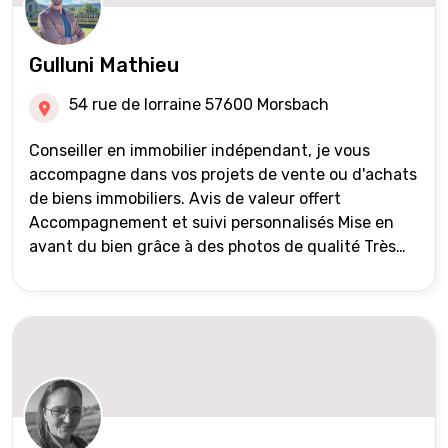
Gulluni Mathieu
54 rue de lorraine 57600 Morsbach
Conseiller en immobilier indépendant, je vous
accompagne dans vos projets de vente ou d'achats
de biens immobiliers. Avis de valeur offert
Accompagnement et suivi personnalisés Mise en
avant du bien grâce à des photos de qualité Très
large diffusion des annonces (niveau national et
international) Validation du financement des
acquéreurs auprès de partenaires financiers
Portefeuille de clients acquéreurs travaillé et mise
à jour régulièrement Vente en partage grâce au
réseau Iad France et Iad Deutschland Inter agence