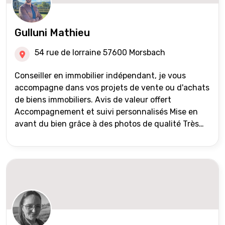
Gulluni Mathieu
54 rue de lorraine 57600 Morsbach
Conseiller en immobilier indépendant, je vous
accompagne dans vos projets de vente ou d'achats
de biens immobiliers. Avis de valeur offert
Accompagnement et suivi personnalisés Mise en
avant du bien grâce à des photos de qualité Très
large diffusion des annonces (niveau national et
international) Validation du financement des
acquéreurs auprès de partenaires financiers
Portefeuille de clients acquéreurs travaillé et mise
à jour régulièrement Vente en partage grâce au
réseau Iad France et Iad Deutschland Inter agence