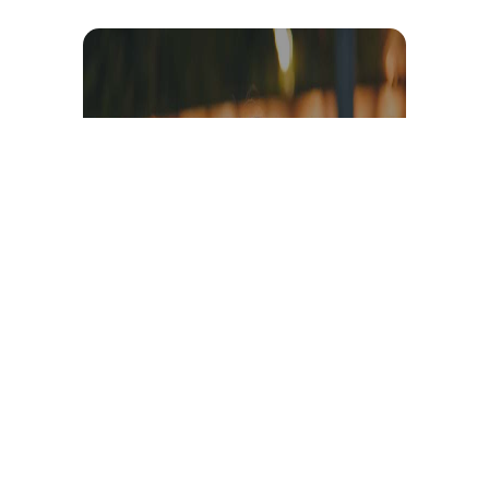
Témoignage et avis client
vidéo