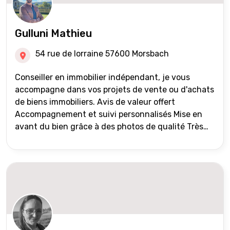
Gulluni Mathieu
54 rue de lorraine 57600 Morsbach
Conseiller en immobilier indépendant, je vous
accompagne dans vos projets de vente ou d'achats
de biens immobiliers. Avis de valeur offert
Accompagnement et suivi personnalisés Mise en
avant du bien grâce à des photos de qualité Très
large diffusion des annonces (niveau national et
international) Validation du financement des
acquéreurs auprès de partenaires financiers
Portefeuille de clients acquéreurs travaillé et mise
à jour régulièrement Vente en partage grâce au
réseau Iad France et Iad Deutschland Inter agence