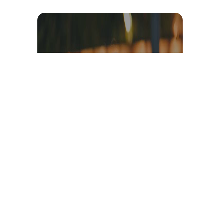
Témoignage et avis client
vidéo