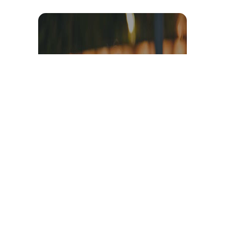
Témoignage et avis client
vidéo