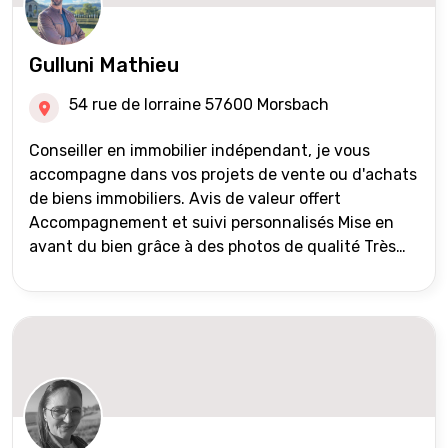
Gulluni Mathieu
54 rue de lorraine 57600 Morsbach
Conseiller en immobilier indépendant, je vous
accompagne dans vos projets de vente ou d'achats
de biens immobiliers. Avis de valeur offert
Accompagnement et suivi personnalisés Mise en
avant du bien grâce à des photos de qualité Très
large diffusion des annonces (niveau national et
international) Validation du financement des
acquéreurs auprès de partenaires financiers
Portefeuille de clients acquéreurs travaillé et mise
à jour régulièrement Vente en partage grâce au
réseau Iad France et Iad Deutschland Inter agence