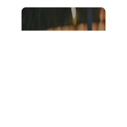
Témoignage et avis client
vidéo