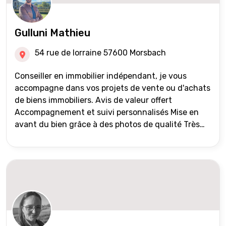
Gulluni Mathieu
54 rue de lorraine 57600 Morsbach
Conseiller en immobilier indépendant, je vous
accompagne dans vos projets de vente ou d'achats
de biens immobiliers. Avis de valeur offert
Accompagnement et suivi personnalisés Mise en
avant du bien grâce à des photos de qualité Très
large diffusion des annonces (niveau national et
international) Validation du financement des
acquéreurs auprès de partenaires financiers
Portefeuille de clients acquéreurs travaillé et mise
à jour régulièrement Vente en partage grâce au
réseau Iad France et Iad Deutschland Inter agence