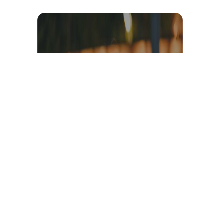
Témoignage et avis client
vidéo