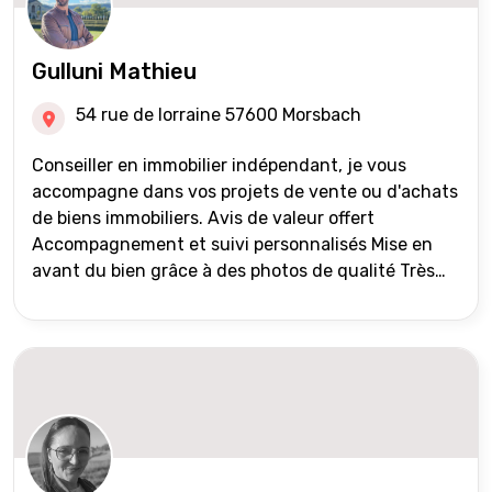
Gulluni Mathieu
54 rue de lorraine 57600 Morsbach
Conseiller en immobilier indépendant, je vous
accompagne dans vos projets de vente ou d'achats
de biens immobiliers. Avis de valeur offert
Accompagnement et suivi personnalisés Mise en
avant du bien grâce à des photos de qualité Très
large diffusion des annonces (niveau national et
international) Validation du financement des
acquéreurs auprès de partenaires financiers
Portefeuille de clients acquéreurs travaillé et mise
à jour régulièrement Vente en partage grâce au
réseau Iad France et Iad Deutschland Inter agence