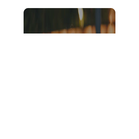
Témoignage et avis client
vidéo