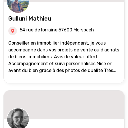
Gulluni Mathieu
54 rue de lorraine 57600 Morsbach
Conseiller en immobilier indépendant, je vous
accompagne dans vos projets de vente ou d'achats
de biens immobiliers. Avis de valeur offert
Accompagnement et suivi personnalisés Mise en
avant du bien grâce à des photos de qualité Très
large diffusion des annonces (niveau national et
international) Validation du financement des
acquéreurs auprès de partenaires financiers
Portefeuille de clients acquéreurs travaillé et mise
à jour régulièrement Vente en partage grâce au
réseau Iad France et Iad Deutschland Inter agence