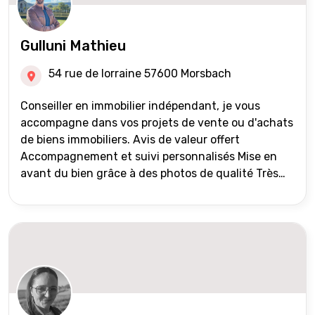
Gulluni Mathieu
54 rue de lorraine 57600 Morsbach
Conseiller en immobilier indépendant, je vous
accompagne dans vos projets de vente ou d'achats
de biens immobiliers. Avis de valeur offert
Accompagnement et suivi personnalisés Mise en
avant du bien grâce à des photos de qualité Très
large diffusion des annonces (niveau national et
international) Validation du financement des
acquéreurs auprès de partenaires financiers
Portefeuille de clients acquéreurs travaillé et mise
à jour régulièrement Vente en partage grâce au
réseau Iad France et Iad Deutschland Inter agence