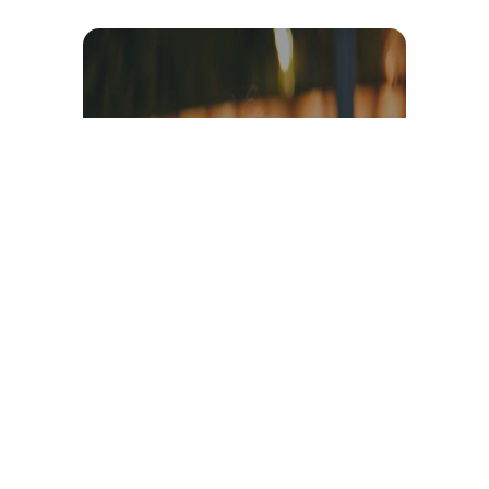
Témoignage et avis client
vidéo