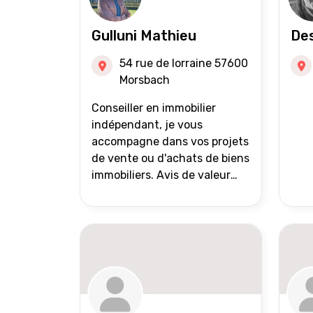
Gulluni Mathieu
Des
54 rue de lorraine 57600
Morsbach
Conseiller en immobilier
indépendant, je vous
accompagne dans vos projets
de vente ou d'achats de biens
immobiliers. Avis de valeur
offert Accompagnement et
suivi personnalisés Mise en
avant du bien grâce à des
photos de qualité Très large
diffusion des annonces
(niveau national et
international) Validation du
financement des acquéreurs