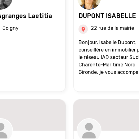
granges Laetitia
DUPONT ISABELLE
Joigny
22 rue de la mairie
Bonjour, Isabelle Dupont,
conseillère en immobilier 
le réseau IAD secteur Sud
Charente-Maritime Nord
Gironde, je vous accomp
dans tous vos projets
immobiliers, vente ou ach