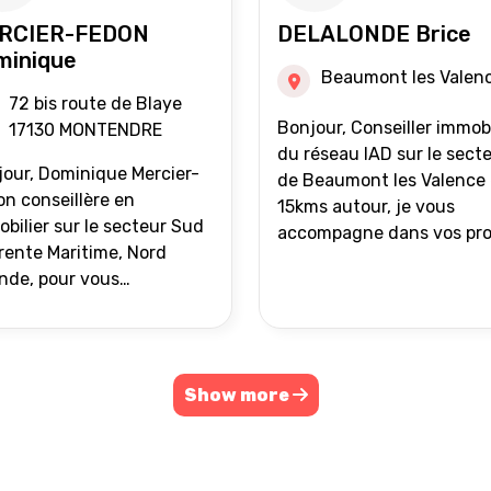
RCIER-FEDON
DELALONDE Brice
minique
Beaumont les Valen
72 bis route de Blaye
Bonjour, Conseiller immobilier
17130 MONTENDRE
du réseau IAD sur le sect
our, Dominique Mercier-
de Beaumont les Valence 
n conseillère en
15kms autour, je vous
bilier sur le secteur Sud
accompagne dans vos pro
ente Maritime, Nord
de vente ou d'achat
nde, pour vous
immobilier.
ompagner dans vos
ets immobiliers.
Show more