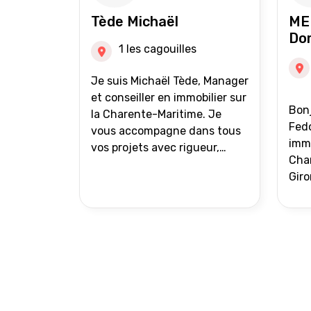
auprès de partenaires
Tède Michaël
ME
financiers Portefeuille de
Do
clients acquéreurs travaillé et
1 les cagouilles
mise à jour régulièrement
Vente en partage grâce au
Je suis Michaël Tède, Manager
réseau Iad France et Iad
et conseiller en immobilier sur
Bonj
Deutschland Inter agence
la Charente-Maritime. Je
Fedo
vous accompagne dans tous
immo
vos projets avec rigueur,
Char
transparence et avec une
Giro
stratégie bien définie. Avis de
acc
valeur gratuit et retour sous
proj
24h00. Parce que chaque
projet mérite un
accompagnement parfait.