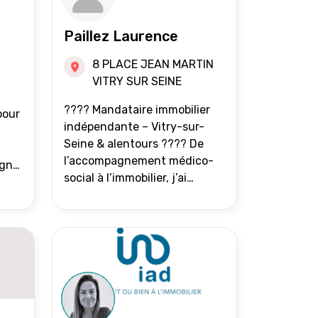
Paillez Laurence
8 PLACE JEAN MARTIN
VITRY SUR SEINE
???? Mandataire immobilier
pour
indépendante – Vitry-sur-
Seine & alentours ???? De
l’accompagnement médico-
agne
social à l’immobilier, j’ai
toujours eu à cœur d’aider les
at.
gens à avancer sereinement.
Aujourd’hui, j’accompagne
mes clients avec franchise,
écoute et énergie pour
vendre ou acheter leur bien
immobilier. ???? 300 familles
accompagnées en 8 ans, 90 %