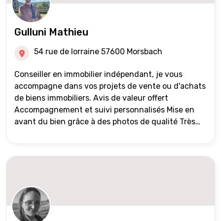
Gulluni Mathieu
54 rue de lorraine 57600 Morsbach
Conseiller en immobilier indépendant, je vous
accompagne dans vos projets de vente ou d'achats
de biens immobiliers. Avis de valeur offert
Accompagnement et suivi personnalisés Mise en
avant du bien grâce à des photos de qualité Très
large diffusion des annonces (niveau national et
international) Validation du financement des
acquéreurs auprès de partenaires financiers
Portefeuille de clients acquéreurs travaillé et mise
à jour régulièrement Vente en partage grâce au
réseau Iad France et Iad Deutschland Inter agence