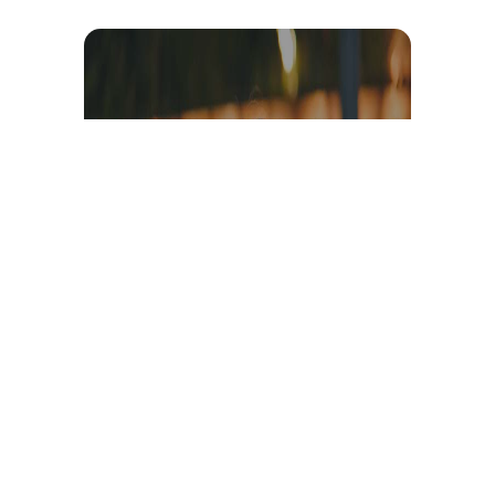
Témoignage et avis client
vidéo