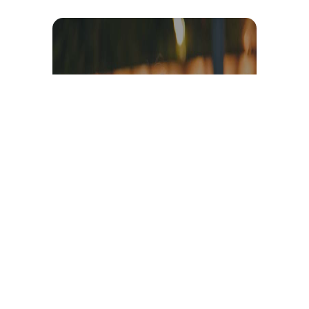
Témoignage et avis client
vidéo