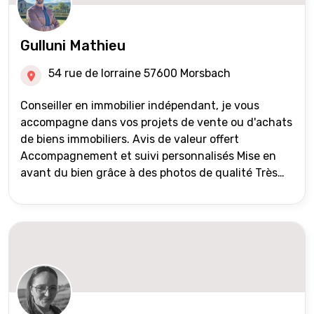
Gulluni Mathieu
54 rue de lorraine 57600 Morsbach
Conseiller en immobilier indépendant, je vous
accompagne dans vos projets de vente ou d'achats
de biens immobiliers. Avis de valeur offert
Accompagnement et suivi personnalisés Mise en
avant du bien grâce à des photos de qualité Très
large diffusion des annonces (niveau national et
international) Validation du financement des
acquéreurs auprès de partenaires financiers
Portefeuille de clients acquéreurs travaillé et mise
à jour régulièrement Vente en partage grâce au
réseau Iad France et Iad Deutschland Inter agence