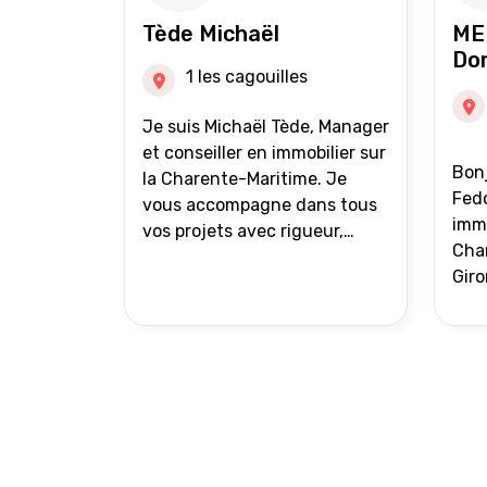
auprès de partenaires
Tède Michaël
ME
financiers Portefeuille de
Do
clients acquéreurs travaillé et
1 les cagouilles
mise à jour régulièrement
Vente en partage grâce au
Je suis Michaël Tède, Manager
réseau Iad France et Iad
et conseiller en immobilier sur
Bonj
Deutschland Inter agence
la Charente-Maritime. Je
Fedo
vous accompagne dans tous
immo
vos projets avec rigueur,
Char
transparence et avec une
Giro
stratégie bien définie. Avis de
acc
valeur gratuit et retour sous
proj
24h00. Parce que chaque
projet mérite un
accompagnement parfait.