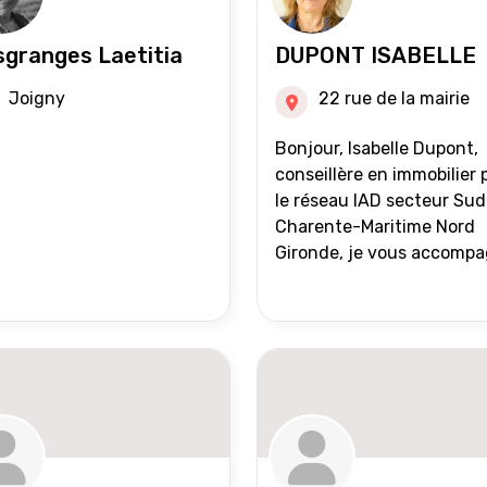
granges Laetitia
DUPONT ISABELLE
Joigny
22 rue de la mairie
Bonjour, Isabelle Dupont,
conseillère en immobilier 
le réseau IAD secteur Sud
Charente-Maritime Nord
Gironde, je vous accomp
dans tous vos projets
immobiliers, vente ou ach