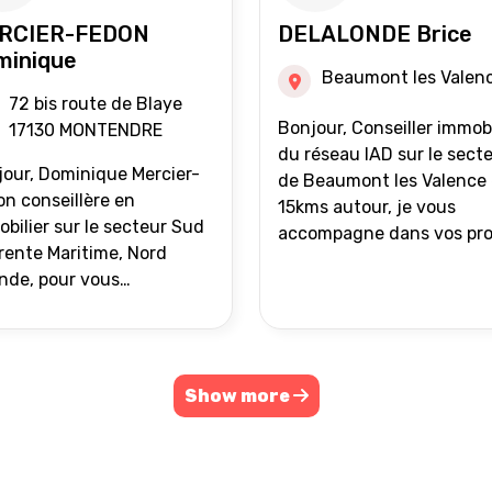
RCIER-FEDON
DELALONDE Brice
minique
Beaumont les Valen
72 bis route de Blaye
Bonjour, Conseiller immobilier
17130 MONTENDRE
du réseau IAD sur le sect
our, Dominique Mercier-
de Beaumont les Valence 
n conseillère en
15kms autour, je vous
bilier sur le secteur Sud
accompagne dans vos pro
ente Maritime, Nord
de vente ou d'achat
nde, pour vous
immobilier.
ompagner dans vos
ets immobiliers.
Show more