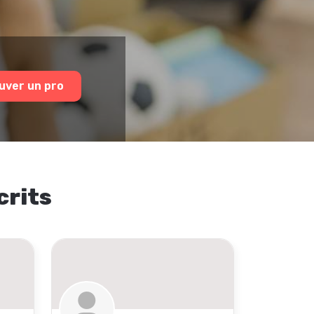
uver un pro
crits