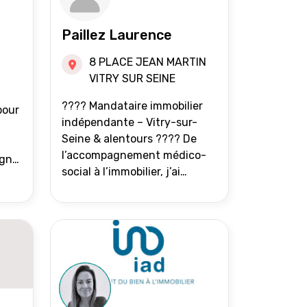
Paillez Laurence
8 PLACE JEAN MARTIN
VITRY SUR SEINE
???? Mandataire immobilier
pour
indépendante – Vitry-sur-
Seine & alentours ???? De
l’accompagnement médico-
agne
social à l’immobilier, j’ai
toujours eu à cœur d’aider les
at.
gens à avancer sereinement.
Aujourd’hui, j’accompagne
mes clients avec franchise,
écoute et énergie pour
vendre ou acheter leur bien
immobilier. ???? 300 familles
accompagnées en 8 ans, 90 %