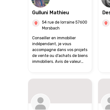
Gulluni Mathieu
Des
54 rue de lorraine 57600
Morsbach
Conseiller en immobilier
indépendant, je vous
accompagne dans vos projets
de vente ou d'achats de biens
immobiliers. Avis de valeur
offert Accompagnement et
suivi personnalisés Mise en
avant du bien grâce à des
photos de qualité Très large
diffusion des annonces
(niveau national et
international) Validation du
financement des acquéreurs