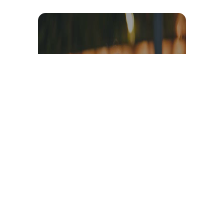
Témoignage et avis client
vidéo