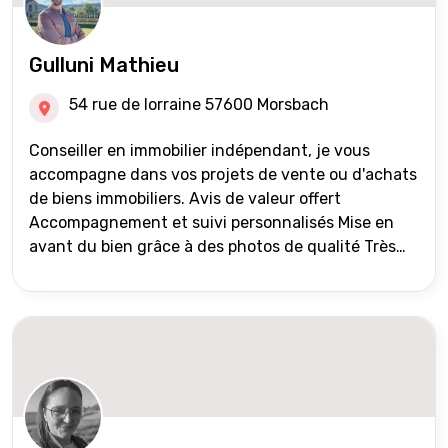
Gulluni Mathieu
54 rue de lorraine 57600 Morsbach
Conseiller en immobilier indépendant, je vous
accompagne dans vos projets de vente ou d'achats
de biens immobiliers. Avis de valeur offert
Accompagnement et suivi personnalisés Mise en
avant du bien grâce à des photos de qualité Très
large diffusion des annonces (niveau national et
international) Validation du financement des
acquéreurs auprès de partenaires financiers
Portefeuille de clients acquéreurs travaillé et mise
à jour régulièrement Vente en partage grâce au
réseau Iad France et Iad Deutschland Inter agence