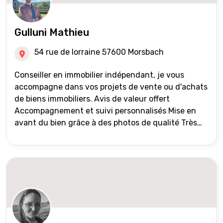
Gulluni Mathieu
54 rue de lorraine 57600 Morsbach
Conseiller en immobilier indépendant, je vous
accompagne dans vos projets de vente ou d'achats
de biens immobiliers. Avis de valeur offert
Accompagnement et suivi personnalisés Mise en
avant du bien grâce à des photos de qualité Très
large diffusion des annonces (niveau national et
international) Validation du financement des
acquéreurs auprès de partenaires financiers
Portefeuille de clients acquéreurs travaillé et mise
à jour régulièrement Vente en partage grâce au
réseau Iad France et Iad Deutschland Inter agence