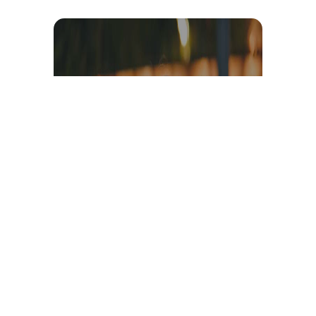
Témoignage et avis client
vidéo