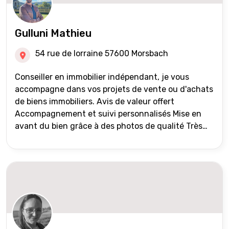
Gulluni Mathieu
54 rue de lorraine 57600 Morsbach
Conseiller en immobilier indépendant, je vous
accompagne dans vos projets de vente ou d'achats
de biens immobiliers. Avis de valeur offert
Accompagnement et suivi personnalisés Mise en
avant du bien grâce à des photos de qualité Très
large diffusion des annonces (niveau national et
international) Validation du financement des
acquéreurs auprès de partenaires financiers
Portefeuille de clients acquéreurs travaillé et mise
à jour régulièrement Vente en partage grâce au
réseau Iad France et Iad Deutschland Inter agence