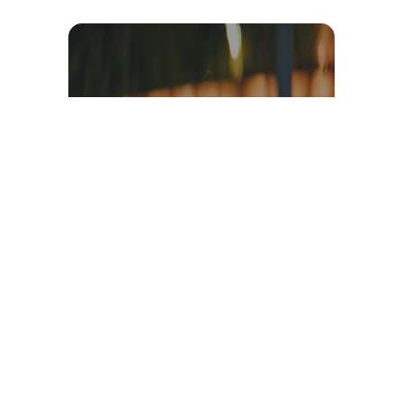
Témoignage et avis client
vidéo