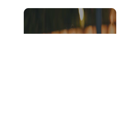
Témoignage et avis client
vidéo