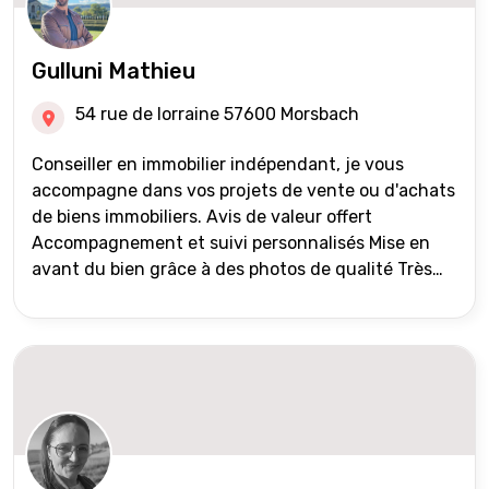
Gulluni Mathieu
54 rue de lorraine 57600 Morsbach
Conseiller en immobilier indépendant, je vous
accompagne dans vos projets de vente ou d'achats
de biens immobiliers. Avis de valeur offert
Accompagnement et suivi personnalisés Mise en
avant du bien grâce à des photos de qualité Très
large diffusion des annonces (niveau national et
international) Validation du financement des
acquéreurs auprès de partenaires financiers
Portefeuille de clients acquéreurs travaillé et mise
à jour régulièrement Vente en partage grâce au
réseau Iad France et Iad Deutschland Inter agence