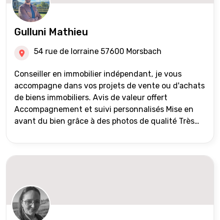
Gulluni Mathieu
54 rue de lorraine 57600 Morsbach
Conseiller en immobilier indépendant, je vous
accompagne dans vos projets de vente ou d'achats
de biens immobiliers. Avis de valeur offert
Accompagnement et suivi personnalisés Mise en
avant du bien grâce à des photos de qualité Très
large diffusion des annonces (niveau national et
international) Validation du financement des
acquéreurs auprès de partenaires financiers
Portefeuille de clients acquéreurs travaillé et mise
à jour régulièrement Vente en partage grâce au
réseau Iad France et Iad Deutschland Inter agence