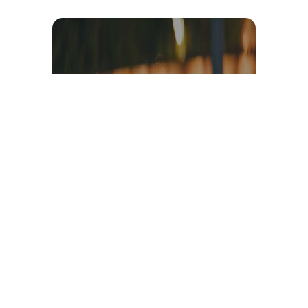
Témoignage et avis client
vidéo