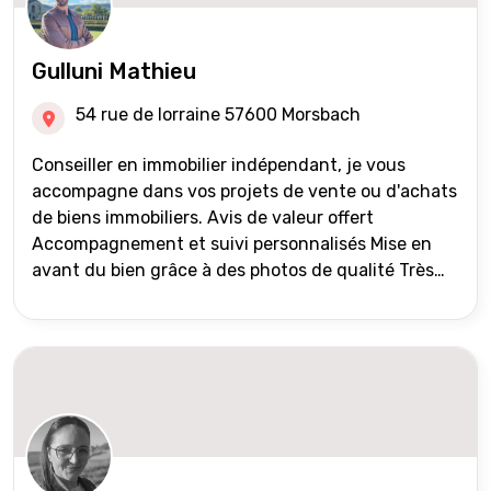
Gulluni Mathieu
54 rue de lorraine 57600 Morsbach
Conseiller en immobilier indépendant, je vous
accompagne dans vos projets de vente ou d'achats
de biens immobiliers. Avis de valeur offert
Accompagnement et suivi personnalisés Mise en
avant du bien grâce à des photos de qualité Très
large diffusion des annonces (niveau national et
international) Validation du financement des
acquéreurs auprès de partenaires financiers
Portefeuille de clients acquéreurs travaillé et mise
à jour régulièrement Vente en partage grâce au
réseau Iad France et Iad Deutschland Inter agence