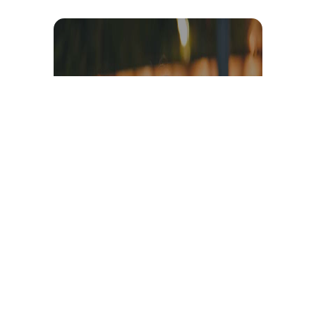
Témoignage et avis client
vidéo