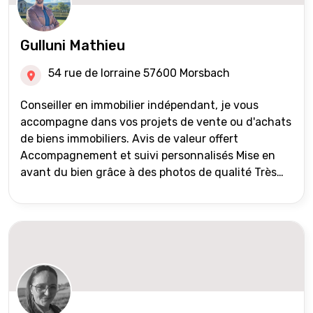
Gulluni Mathieu
54 rue de lorraine 57600 Morsbach
Conseiller en immobilier indépendant, je vous
accompagne dans vos projets de vente ou d'achats
de biens immobiliers. Avis de valeur offert
Accompagnement et suivi personnalisés Mise en
avant du bien grâce à des photos de qualité Très
large diffusion des annonces (niveau national et
international) Validation du financement des
acquéreurs auprès de partenaires financiers
Portefeuille de clients acquéreurs travaillé et mise
à jour régulièrement Vente en partage grâce au
réseau Iad France et Iad Deutschland Inter agence