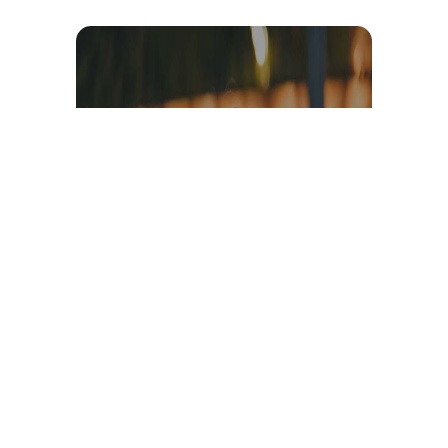
Témoignage et avis client
vidéo